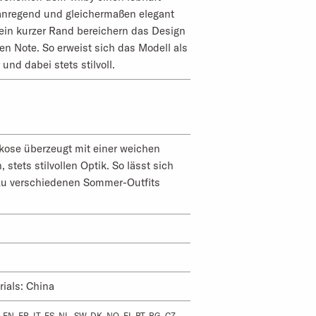
nregend und gleichermaßen elegant
 ein kurzer Rand bereichern das Design
en Note. So erweist sich das Modell als
und dabei stets stilvoll.
kose überzeugt mit einer weichen
stets stilvollen Optik. So lässt sich
zu verschiedenen Sommer-Outfits
ials: China
 EN, FR, IT, ES, NL, SW, DK, NO, FI, PT, BG, CZ,